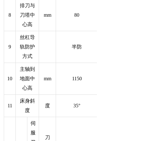
排刀与
8
刀塔中
mm
80
心高
丝杠导
9
轨防护
半防
方式
主轴到
10
地面中
mm
1150
心高
床身斜
11
度
35°
度
伺
服
刀