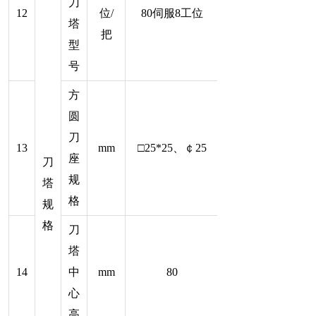
刀
12
位/
80伺服8工位
塔
把
型
号
方
圆
刀
13
mm
□25*25、￠25
座
刀
规
塔
格
规
格
刀
塔
14
中
mm
80
心
高