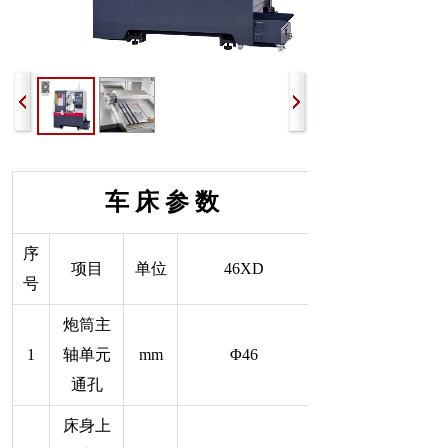
车 床 参 数
序
项目
单位
46XD
号
炮筒主
1
轴单元
mm
Φ46
通孔
床身上