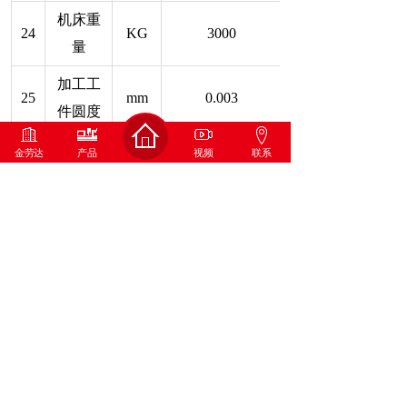
机床重
24
KG
3000
量
加工工
25
mm
0.003
件圆度
加工精
金劳达
产品
视频
联系
26
mm
0.005
度
加工工
27
件圆柱
mm
0.008/200
度
X/Z轴
28
重复定
mm
0.005
位精度
X/Z轴