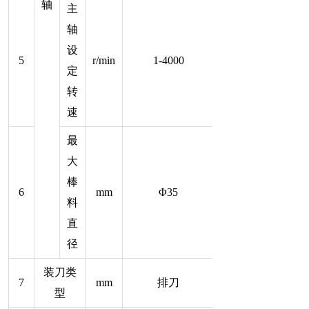
轴
主
轴
设
5
r/min
1-4000
定
转
速
最
大
棒
6
mm
Φ35
料
直
径
装刀类
7
mm
排刀
型