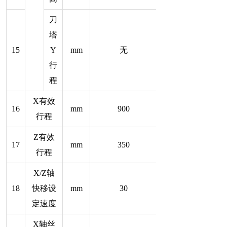
刀
塔
15
Y
mm
无
行
程
X有效
16
mm
900
行程
Z有效
17
mm
350
行程
X/Z轴
18
快移设
mm
30
定速度
X轴丝