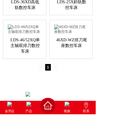
LDS-36XD高低
LDS-25X斜轨数
轨数控车床
控车床
LDS-46/52XQ单
46XD-WZ排刀尾
主轴双排刀数控
座数控车床
车床
<
1
>
金劳达
产品
视频
联系
139 2594 2134